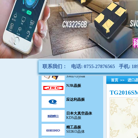
Ceramic SMD crystal
陶瓷滤波器
CeramicFilter
声表面滤波器|谐振器
SAW filter
千赫晶体KHZ
KHz Crystal
石英晶振
Quartz Crystal
贴片晶振
联系我们：
电话: 0755-27876565
手机: 189
SMD crystal
NJR晶振
首页
进口
TG2016
应达利晶振
日本大真空晶体
KDS晶振
精工晶振
SEIKO晶体
日本村田陶瓷晶振