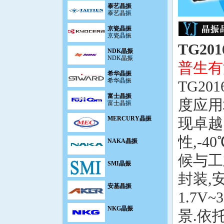
泰艺晶振
京瓷晶振
京瓷晶振
NDK晶振
TG20
NDK晶振
希华晶振
普生有
希华晶振
TG20
富士晶振
富士晶振
度应用
MERCURY晶振
现卓越:
NAKA晶振
性,-
SMI晶振
候与工
封装,
安基晶振
1.7
NKG晶振
景.依
Renesas瑞萨晶振