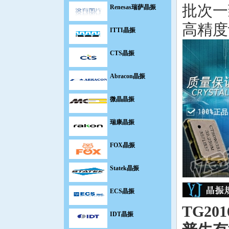
批次一
ITTI晶振
高精度
CTS晶振
Abracon晶振
微晶晶振
瑞康晶振
FOX晶振
Statek晶振
ECS晶振
IDT晶振
TG20
高利奇晶振