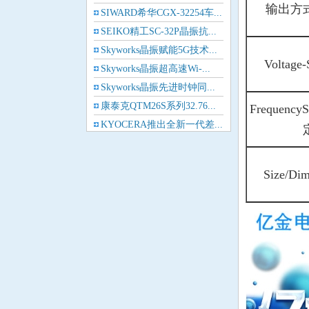
输出方式 
SIWARD希华CGX-32254车...
Cardinal晶振
SEIKO精工SC-32P晶振抗...
Skyworks晶振赋能5G技术...
Crystek晶振
Voltage
Skyworks晶振超高速Wi-...
Skyworks晶振先进时钟同...
Euroquartz晶振
康泰克QTM26S系列32.76...
Frequency
Frequency晶振
KYOCERA推出全新一代差...
GEYER晶振
Size/Di
ILSI晶振
KVG晶振
MMDCOMP晶振
MtronPTI晶振
QANTEK晶振