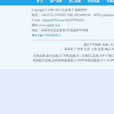
首 页
|
国产晶振
|
进口晶振
|
欧美晶振
|
有源
Wenzel晶振
Copyright © 1996-2012 亿金电子 版权所有
电话：+86-0755-27876565 手机:18924600166 MSN:yijindz@m
NEL晶振
E-mail：
yijindz@163.com
QQ:857950243
网站:
www.yijindz.com
EM晶振
地址：深圳市宝安区新安107国道旁甲岸路
粤ICP备17105583号-2
德国PETERMANN晶
振
诚征下列地区 晶振 | 石
深圳市
广州市
北京
上海
东莞
佛山
荷兰FCD-Tech晶体
石英晶振
,
贴片晶振
,
32.768K晶振
,
SC-32S精工晶振
,
SSP-T7
有源贴片晶振
,
压控晶体振荡器
,
315M声表面滤波器
,
F11-31
HEC晶振
FMI晶振
Macrobizes晶振
德国AXTAL晶振
Silicon晶振