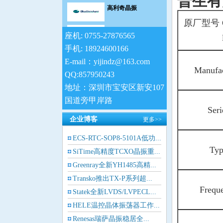
普生有
SiTime晶振
原厂型号 Or
座机: 0755-27876565
日蚀晶振
手机: 18924600166
E-mail：yijindz@163.com
康纳温菲尔德晶振
Manufa
QQ:857950243
地址：深圳市宝安区新安107
Jauch晶振
国道旁甲岸路
Ser
维管晶振
企业博客
更多>>
拉隆晶振
ECS-RTC-SOP8-5101A低功...
Ty
SiTime高精度TCXO晶振重...
格林雷晶振
Greenray全新YH1485高精...
Pletronics晶振
Transko推出TX-P系列超...
Freq
Statek全新LVDS/LVPECL...
AEK晶振
HELE温控晶体振荡器工作...
Renesas瑞萨晶振稳居全...
AEL晶振