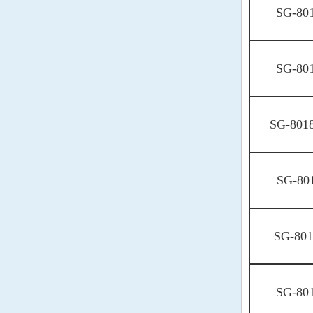
陶瓷晶振
SG-80
Ceramic SMD crystal
陶瓷滤波器
CeramicFilter
SG-80
声表面滤波器|谐振器
SAW filter
千赫晶体KHZ
KHz Crystal
SG-801
石英晶振
Quartz Crystal
贴片晶振
SMD crystal
SG-80
NJR晶振
应达利晶振
SG-80
日本大真空晶体
KDS晶振
精工晶振
SG-80
SEIKO晶体