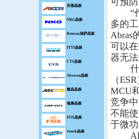
可预防
“
NKG晶振
多的工
Renesas瑞萨晶振
Abra
ITTI晶振
可以在
器无法
CTS晶振
什
Abracon晶振
（ES
微晶晶振
MCU
瑞康晶振
竞争中
不能使
FOX晶振
于微功
Statek晶振
A
ECS晶振