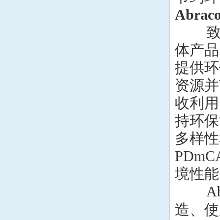
Q-Tech晶振
Abra
Anderson晶振
致力
体产品
Wenzel晶振
提供环
NEL晶振
资源并
EM晶振
收利用
德国PETERMANN晶
持环保
振
多样性
荷兰FCD-Tech晶体
PDmCA
HEC晶振
境性能
FMI晶振
Abr
Macrobizes晶振
造、使