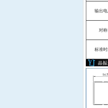
MMDCOMP晶振
输出电
MtronPTI晶振
QANTEK晶振
对称
QuartzCom晶振
QuartzChnik晶振
标准时
SUNTSU晶振
Transko晶振
WI2WI晶振
韩国三呢晶振
ARGO晶振