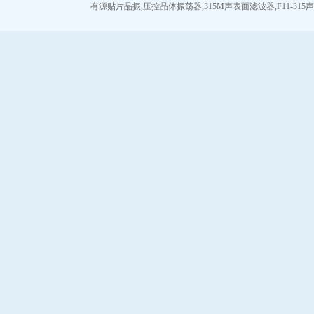
有源贴片晶振
,
压控晶体振荡器
,
315M声表面滤波器
,
F11-31
安基晶振
NKG晶振
Renesas瑞萨晶振
ITTI晶振
CTS晶振
Abracon晶振
微晶晶振
瑞康晶振
FOX晶振
Statek晶振