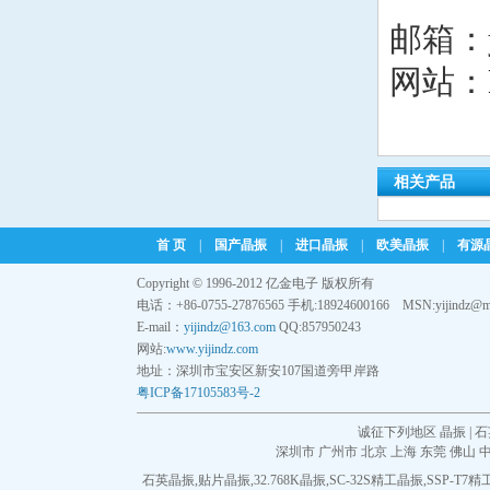
加高晶振
邮箱：yi
加高晶振
百利通亚陶晶振
网站：
百利通亚陶晶振
泰艺晶振
泰艺晶振
京瓷晶振
京瓷晶振
相关产品
NDK晶振
NDK晶振
首 页
|
国产晶振
|
进口晶振
|
欧美晶振
|
有源
希华晶振
希华晶振
Copyright © 1996-2012 亿金电子 版权所有
电话：+86-0755-27876565 手机:18924600166 MSN:yijindz@m
富士晶振
E-mail：
yijindz@163.com
QQ:857950243
富士晶振
网站:
www.yijindz.com
MERCURY晶振
地址：深圳市宝安区新安107国道旁甲岸路
粤ICP备17105583号-2
NAKA晶振
诚征下列地区 晶振 | 石
深圳市
广州市
北京
上海
东莞
佛山
SMI晶振
石英晶振
,
贴片晶振
,
32.768K晶振
,
SC-32S精工晶振
,
SSP-T7