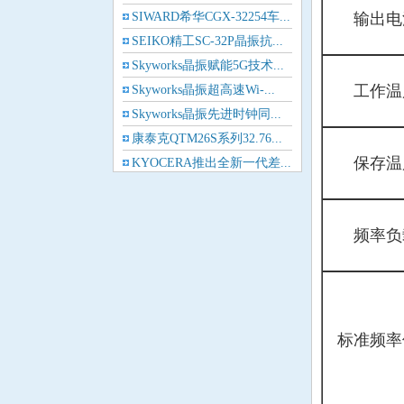
Pletronics晶振
SIWARD希华CGX-32254车...
输出电
SEIKO精工SC-32P晶振抗...
AEK晶振
Skyworks晶振赋能5G技术...
AEL晶振
工作温
Skyworks晶振超高速Wi-...
Skyworks晶振先进时钟同...
Cardinal晶振
康泰克QTM26S系列32.76...
保存温
KYOCERA推出全新一代差...
Crystek晶振
Euroquartz晶振
频率负
Frequency晶振
GEYER晶振
ILSI晶振
标准频率
KVG晶振