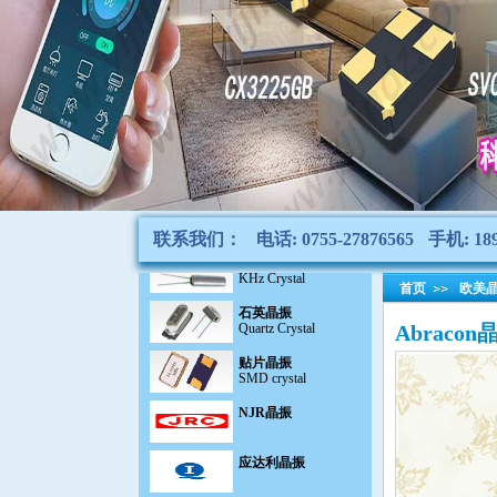
陶瓷雾化片
Atomization Piece
陶瓷晶振
Ceramic SMD crystal
陶瓷滤波器
CeramicFilter
声表面滤波器|谐振器
SAW filter
联系我们：
电话: 0755-27876565
手机: 189
千赫晶体KHZ
KHz Crystal
石英晶振
首页
欧美
Quartz Crystal
Abraco
贴片晶振
SMD crystal
NJR晶振
应达利晶振
日本大真空晶体