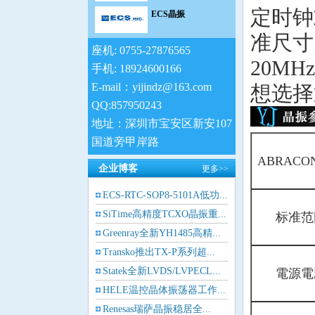
定时钟
IDT晶振
准尺寸为
座机: 0755-27876565
20M
高利奇晶振
手机: 18924600166
E-mail：yijindz@163.com
想选择
SiTime晶振
QQ:857950243
地址：深圳市宝安区新安107
日蚀晶振
国道旁甲岸路
康纳温菲尔德晶振
ABRAC
企业博客
更多>>
Jauch晶振
ECS-RTC-SOP8-5101A低功...
SiTime高精度TCXO晶振重...
标准范
维管晶振
Greenray全新YH1485高精...
Transko推出TX-P系列超...
拉隆晶振
Statek全新LVDS/LVPECL...
電源電
格林雷晶振
HELE温控晶体振荡器工作...
Renesas瑞萨晶振稳居全...