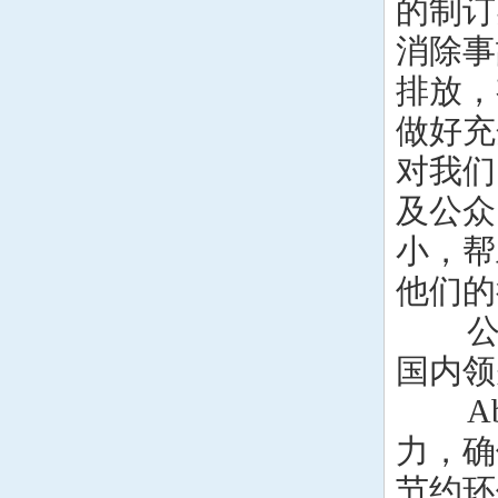
的制订
Fortiming晶振
消除事
CORE晶振
排放，
NIPPON晶振
做好充
NIC晶振
对我们
及公众
QVS晶振
小，帮
Bomar晶振
他们的
Bliley晶振
公司
GED晶振
国内领
Abr
FILTRONETICS晶振
力，确
STD晶振
节约环