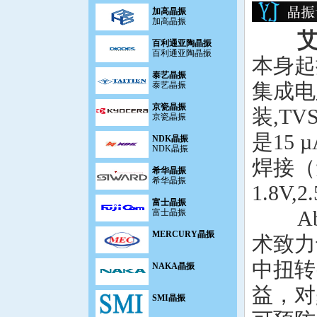
加高晶振
百利通亚陶晶振
百利通亚陶晶振
本身起
泰艺晶振
泰艺晶振
集成电
京瓷晶振
京瓷晶振
装,T
NDK晶振
NDK晶振
是15
希华晶振
焊接（
希华晶振
1.8V,
富士晶振
富士晶振
A
MERCURY晶振
术致力
NAKA晶振
中扭转
SMI晶振
益，对g
安基晶振