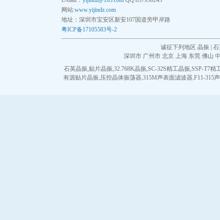
E-mail：
yijindz@163.com
QQ:857950243
QuartzCom晶振
网站:
www.yijindz.com
地址：深圳市宝安区新安107国道旁甲岸路
QuartzChnik晶振
粤ICP备17105583号-2
诚征下列地区 晶振 | 石
SUNTSU晶振
深圳市
广州市
北京
上海
东莞
佛山
石英晶振
,
贴片晶振
,
32.768K晶振
,
SC-32S精工晶振
,
SSP-T7
Transko晶振
有源贴片晶振
,
压控晶体振荡器
,
315M声表面滤波器
,
F11-31
WI2WI晶振
韩国三呢晶振
ARGO晶振
ACT晶振
Milliren晶振
韩国Lihom晶振