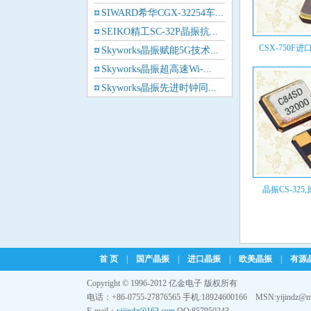
Cardinal晶振
SIWARD希华CGX-32254车...
SEIKO精工SC-32P晶振抗...
Crystek晶振
CSX-750F进口
Skyworks晶振赋能5G技术...
Skyworks晶振超高速Wi-...
Euroquartz晶振
Skyworks晶振先进时钟同...
Frequency晶振
康泰克QTM26S系列32.76...
KYOCERA推出全新一代差...
GEYER晶振
ILSI晶振
晶振CS-325,
KVG晶振
MMDCOMP晶振
MtronPTI晶振
首 页
|
国产晶振
|
进口晶振
|
欧美晶振
|
有源
Copyright © 1996-2012 亿金电子 版权所有
QANTEK晶振
电话：+86-0755-27876565 手机:18924600166 MSN:yijindz@m