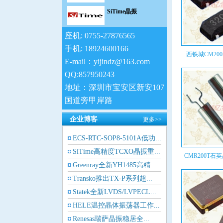
SiTime晶振
日蚀晶振
座机: 0755-27876565
手机: 18924600166
康纳温菲尔德晶振
西铁城CM200
E-mail：yijindz@163.com
Jauch晶振
QQ:857950243
地址：深圳市宝安区新安107
维管晶振
国道旁甲岸路
拉隆晶振
企业博客
更多>>
ECS-RTC-SOP8-5101A低功...
格林雷晶振
SiTime高精度TCXO晶振重...
CMR200T石英
Pletronics晶振
Greenray全新YH1485高精...
Transko推出TX-P系列超...
AEK晶振
Statek全新LVDS/LVPECL...
HELE温控晶体振荡器工作...
AEL晶振
Renesas瑞萨晶振稳居全...