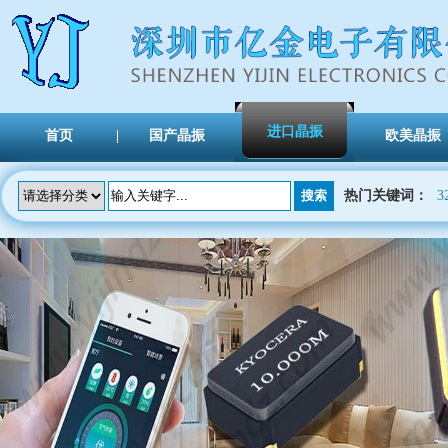
进口晶振
首页
国产晶振
欧美晶振
热门关键词：
3
TXC晶振
陶瓷雾化片
Atomization Piece
陶瓷晶振
Ceramic SMD crystal