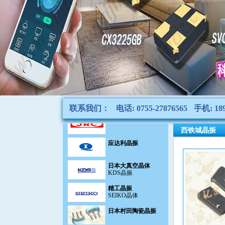
陶瓷滤波器
CeramicFilter
声表面滤波器|谐振器
SAW filter
千赫晶体KHZ
KHz Crystal
石英晶振
Quartz Crystal
贴片晶振
SMD crystal
联系我们：
电话: 0755-27876565
手机: 189
NJR晶振
西铁城晶振
应达利晶振
日本大真空晶体
KDS晶振
精工晶振
SEIKO晶体
日本村田陶瓷晶振