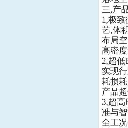
三,产
1,极
艺,体
布局空
高密度
2,超
实现行
耗损耗
产品超
3,超
准与智
全工况