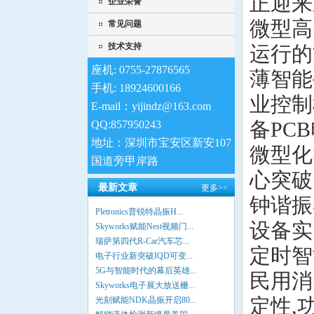
正迎来
企业荣誉
微型高
常见问题
技术支持
运行的
座机: 0755-27876565
薄智能
手机: 18924600166
业控制
E-mail：yijindz@163.com
备PC
QQ:857950243
地址：深圳市宝安区新安107
微型化
国道旁甲岸路
心突破
最新文章
更多>>
钟谐振
Pletronics普锐特晶振H...
设备实
Skyworks赋能Nest视频门...
瑞萨第四代R-Car汽车芯...
定时智
电子行业新突破IQD可变...
5G与智能时代的幕后英雄...
民用消
Skyworks电子展大放送栅...
定性,
光刻赋能NDK晶振开启80...