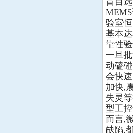
盲目选
MEM
验室恒
基本达
靠性验
一旦批
动磕碰
会快速
加快,
失灵等
型工控
而言,
缺陷,