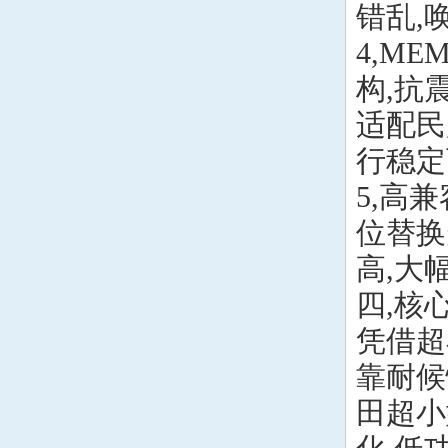
错乱,
4,M
构,抗
适配民
行稳定
5,高
位替换
高,大
四,核
凭借超
靠耐候
田超小