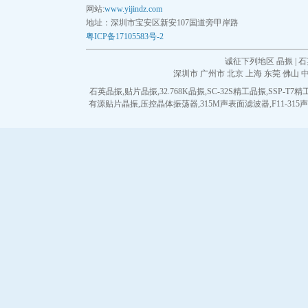
网站:
www.yijindz.com
地址：深圳市宝安区新安107国道旁甲岸路
粤ICP备17105583号-2
诚征下列地区 晶振 | 石
深圳市
广州市
北京
上海
东莞
佛山
石英晶振
,
贴片晶振
,
32.768K晶振
,
SC-32S精工晶振
,
SSP-T7
有源贴片晶振
,
压控晶体振荡器
,
315M声表面滤波器
,
F11-31