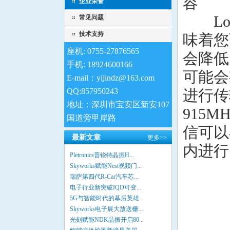
容
企业荣誉
LoR
常见问题
技术支持
味着您
座机: 0755-27876565
会降低
手机: 18924600166
可能会
E-mail：yijindz@163.com
QQ:857950243
进行传输
地址：深圳市宝安区新安107
915M
国道旁甲岸路
信可以
最新文章
更多>>
内进行
Pletronics普锐特晶振H...
Skyworks赋能Nest视频门...
瑞萨第四代R-Car汽车芯...
电子行业新突破IQD可变...
5G与智能时代的幕后英雄...
Skyworks电子展大放送栅...
光刻赋能NDK晶振开启80...