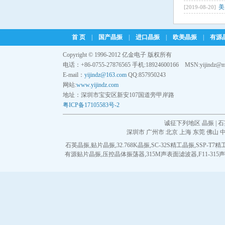
美
[2019-08-20]
首 页
|
国产晶振
|
进口晶振
|
欧美晶振
|
有源
Copyright © 1996-2012 亿金电子 版权所有
电话：+86-0755-27876565 手机:18924600166 MSN:yijindz@m
E-mail：
yijindz@163.com
QQ:857950243
网站:
www.yijindz.com
地址：深圳市宝安区新安107国道旁甲岸路
粤ICP备17105583号-2
诚征下列地区 晶振 | 石
深圳市
广州市
北京
上海
东莞
佛山
石英晶振
,
贴片晶振
,
32.768K晶振
,
SC-32S精工晶振
,
SSP-T7
有源贴片晶振
,
压控晶体振荡器
,
315M声表面滤波器
,
F11-31