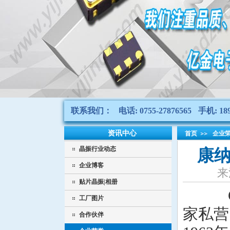
联系我们：
电话: 0755-27876565
手机: 189
资讯中心
首页
企业
晶振行业动态
康纳
企业博客
来
贴片晶振|相册
Conn
工厂图片
家私营的
合作伙伴