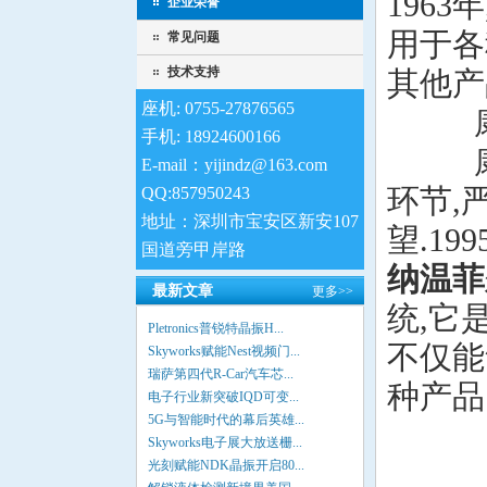
196
企业荣誉
用于各种
常见问题
技术支持
其他产
座机: 0755-27876565
康纳温
手机: 18924600166
康纳
E-mail：yijindz@163.com
环节,
QQ:857950243
地址：深圳市宝安区新安107
望.19
国道旁甲岸路
纳温菲
最新文章
更多>>
统,它
Pletronics普锐特晶振H...
不仅能
Skyworks赋能Nest视频门...
瑞萨第四代R-Car汽车芯...
种产品
电子行业新突破IQD可变...
5G与智能时代的幕后英雄...
Skyworks电子展大放送栅...
光刻赋能NDK晶振开启80...