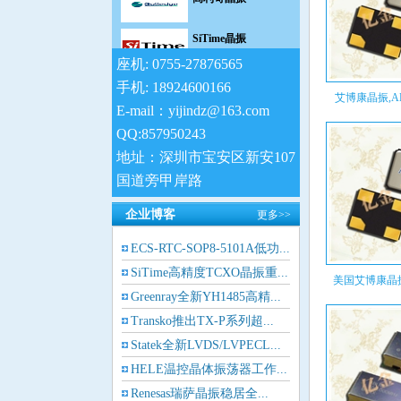
SiTime晶振
座机: 0755-27876565
日蚀晶振
手机: 18924600166
艾博康晶振,ABM8
康纳温菲尔德晶振
E-mail：yijindz@163.com
QQ:857950243
Jauch晶振
地址：深圳市宝安区新安107
国道旁甲岸路
维管晶振
企业博客
更多>>
拉隆晶振
ECS-RTC-SOP8-5101A低功...
格林雷晶振
SiTime高精度TCXO晶振重...
美国艾博康晶振,
Greenray全新YH1485高精...
Pletronics晶振
Transko推出TX-P系列超...
Statek全新LVDS/LVPECL...
AEK晶振
HELE温控晶体振荡器工作...
AEL晶振
Renesas瑞萨晶振稳居全...