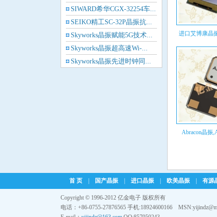
SIWARD希华CGX-32254车...
Cardinal晶振
SEIKO精工SC-32P晶振抗...
进口艾博康晶振,
Skyworks晶振赋能5G技术...
Crystek晶振
Skyworks晶振超高速Wi-...
Euroquartz晶振
Skyworks晶振先进时钟同...
康泰克QTM26S系列32.76...
Frequency晶振
KYOCERA推出全新一代差...
GEYER晶振
ILSI晶振
Abracon晶振,A
KVG晶振
MMDCOMP晶振
首 页
|
国产晶振
|
进口晶振
|
欧美晶振
|
有源
MtronPTI晶振
Copyright © 1996-2012 亿金电子 版权所有
电话：+86-0755-27876565 手机:18924600166 MSN:yijindz@m
QANTEK晶振