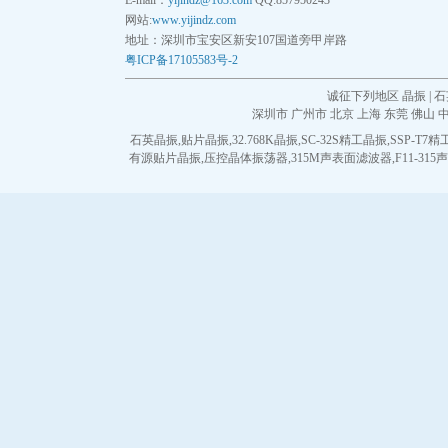
E-mail：
yijindz@163.com
QQ:857950243
网站:
www.yijindz.com
QuartzCom晶振
地址：深圳市宝安区新安107国道旁甲岸路
粤ICP备17105583号-2
QuartzChnik晶振
诚征下列地区 晶振 | 石
深圳市
广州市
北京
上海
东莞
佛山
SUNTSU晶振
石英晶振
,
贴片晶振
,
32.768K晶振
,
SC-32S精工晶振
,
SSP-T7
有源贴片晶振
,
压控晶体振荡器
,
315M声表面滤波器
,
F11-31
Transko晶振
WI2WI晶振
韩国三呢晶振
ARGO晶振
ACT晶振
Milliren晶振
韩国Lihom晶振