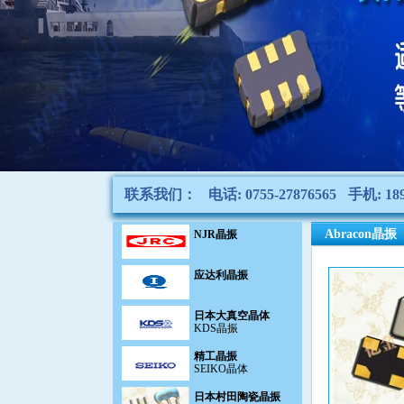
陶瓷滤波器
CeramicFilter
声表面滤波器|谐振器
SAW filter
千赫晶体KHZ
KHz Crystal
石英晶振
Quartz Crystal
贴片晶振
联系我们：
电话: 0755-27876565
手机: 189
SMD crystal
NJR晶振
Abracon晶振
应达利晶振
日本大真空晶体
KDS晶振
精工晶振
SEIKO晶体
日本村田陶瓷晶振